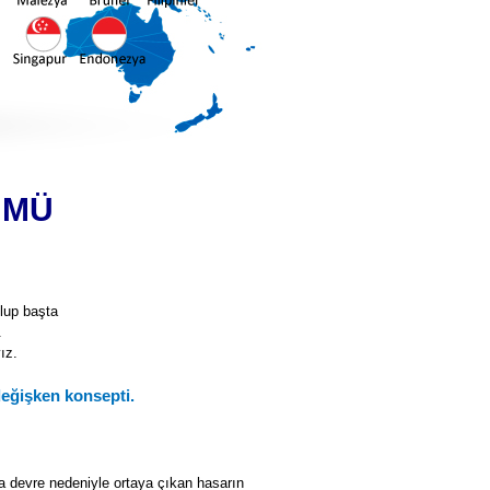
ÜMÜ
lup başta
.
ız.
değişken konsepti.
sa devre nedeniyle ortaya çıkan hasarın