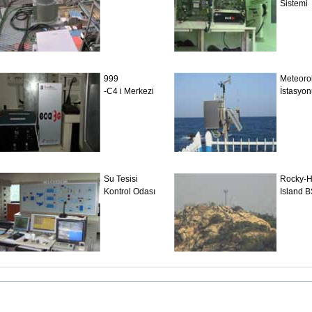
Sistemi
999
Meteorol
-C4 i Merkezi
İstasyo
Su Tesisi
Rocky-Hi
Kontrol Odası
Island 