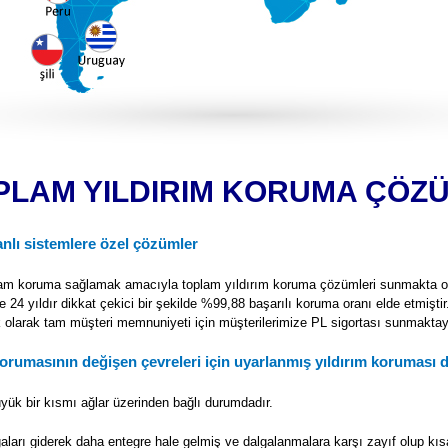
PLAM YILDIRIM KORUMA ÇÖZ
anlı sistemlere özel çözümler
m koruma sağlamak amacıyla toplam yıldırım koruma çözümleri sunmakta o
e 24 yıldır dikkat çekici bir şekilde %99,88 başarılı koruma oranı elde etmiştir
k olarak tam müşteri memnuniyeti için müşterilerimize PL sigortası sunmaktay
orumasının değişen çevreleri için uyarlanmış yıldırım koruması 
büyük bir kısmı ağlar üzerinden bağlı durumdadır.
gaları giderek daha entegre hale gelmiş ve dalgalanmalara karşı zayıf olup kı