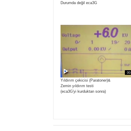
Durumda değil eca3G
00
Yıldırım çekicisi (Paratoner)&
Zemin yıldırım testi
(eca3G'yi kurduktan sonra)