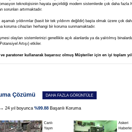
masyon teknolojisinin hayata geçirildiği modern sistemlerde çok daha fazla I
 sorunları artırmaktadır.
aşamalı yıldırımlar (basit bir tek yıldırım değildir) başta olmak üzere çok da
nma koruma cihazları herhangi bir koruma sunmamaktadır.
esi olayları sistemlerinizi genellikle açık alanlarda ya da yalıtılmış binal
otansiyel Artışı) etkiler.
i ve paratoner kullanarak başarısız olmuş Müşteriler için en iyi toplam 
oruma Çözümü
DAHA FAZLA GÖRÜNTÜLE
" → 24 yıl boyunca
%99.88
Başarılı Koruma
Canlı
Askeri
Yayın
Haberl