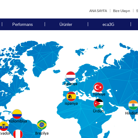
ANA SAYFA
Bize Ulaşın
S
Performans
Ürünler
eca3G