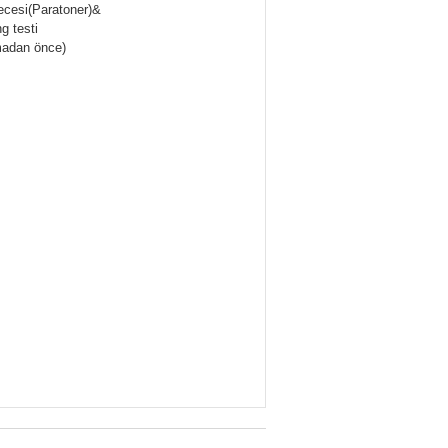
ecesi(Paratoner)&
g testi
madan önce)