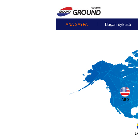
ANA SAYFA
Başarı öyküsü