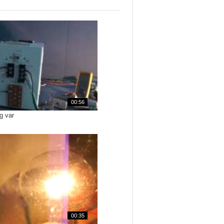
00:56
g var
00:35