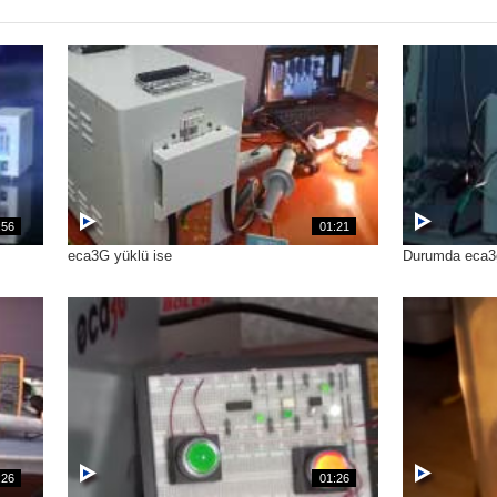
:56
01:21
eca3G yüklü ise
Durumda eca3
:26
01:26