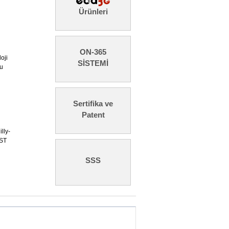
Ürünleri
ON-365
oji
SİSTEMİ
nu
Sertifika ve
Patent
lly-
BST
SSS