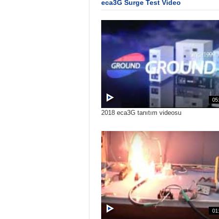
eca3G Surge Test Video
05
2018 eca3G tanıtım videosu
01