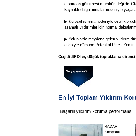
dışarıdan görülmesi mümkün değildir. Oto
kaynaklı dalgalanmalar nedeniyle yaşanan
▶ Küresel ısınma nedeniyle özellikle çok 
aşamalı yıldırımlar için normal dalgala
▶ Yakınlarda meydana gelen yıldırım düşm
etkisiyle (Ground Potential Rise - Zemin P
Çeşitli SPD'ler, düşük topraklama direnc
Ne yapıyoruz?
En İyi Toplam Yıldırım K
"Başarılı yıldırım koruma performansı
RADAR
İstasyonu