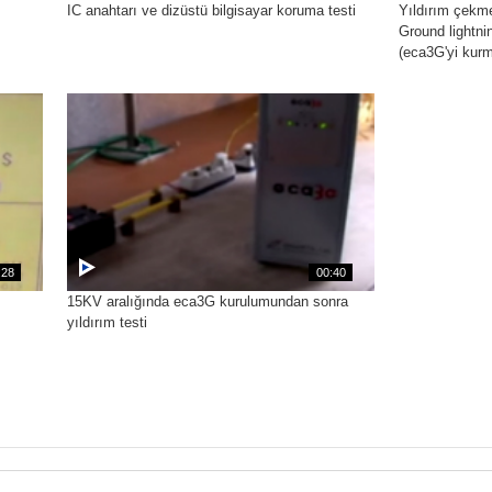
IC anahtarı ve dizüstü bilgisayar koruma testi
Yıldırım çekm
Ground lightnin
(eca3G'yi kur
:28
00:40
15KV aralığında eca3G kurulumundan sonra
yıldırım testi